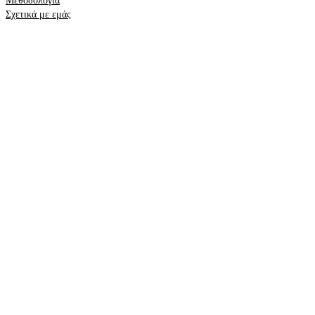
Μεθοδολογία
Σχετικά με εμάς
Νομικός
Πολιτική για τα cookie
Πολιτική Απορρήτου
Αρνηση
Αποτύπωμα
Γερμανία
brokercheck.de
Σβέιτζ
brokercheck.ch
Αυστρία
brokercheck.at