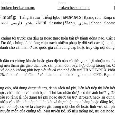
Mexico
Peru
brokercheck.com.mx
brokercheck.com.pe
語
|
ភាសាខ្មែរ
| Tiếng
Hausa
|
Tiếng Igbo
|
ພາສາລາວ
|
Қазақ тілі
|
Кыргы
मराठी
|
فارسی
|
پښتو
|
ਪੰਜਾਬੀ
|
Sesotho
|
සිංහල
|
سنڌي
|
Shona
|
Sooma
a chúng tôi trước khi đầu tư hoặc thực hiện bất kỳ hành động nào. Các
. Do đó, chúng tôi không chịu trách nhiệm pháp lý đối với các hậu quả 
h cho cá nhân ở các quốc gia cấm cung cấp hoặc truy cập nội dung đư
ình đầu cơ chứng khoán hoặc giao dịch nào có thể tạo ra lợi nhuận cao 
ông nên tham gia giao dịch các sản phẩm đòn bẩy, hợp đồng tương lai, 
ớn và do đó không phù hợp với tất cả các nhà đầu tư! TRADE-REX khôn
90% tài khoản nhà đầu tư cá nhân bị mất tiền khi giao dịch CFD. Bạn 
 nội dung được tài trợ, danh sách trả phí, liên kết tiếp thị liên kế
ng thực, chân thành và minh bạch. Thù lao nhận được có thể ảnh hưởng 
rõ ràng là nội dung trả phí hoặc được tài trợ. BrokerCheck sử dụng liê
ạn nhấp vào liên kết tiếp thị liên kết và thực hiện mua hàng hoặc đăng k
tuyên bố hoặc có vẻ là chuyên gia trong một chủ đề hoặc lĩnh vực sản p
huyên môn của chúng tôi. Mọi tuyên bố, số liệu thống kê, ưu đãi hoặc