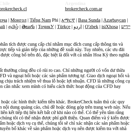
Chile
Argentina
brokercheck.cl
brokercheck.com.ar
зча
|
Монгол
|
Tiếng Nam
Phi |
አማርኛ
|
Basa Sunda
|
Azərbaycan
|
ali
|
தமிழ்
|
తెలుగు
|
ТоҷикУ
|
Türkçe
|
اردو
|
O'zbek
|
isiXhosa
|
יידיש
 phân tích được cung cấp chỉ nhằm mục đích cung cấp thông tin và
trực tiếp và gián tiếp của những đề xuất này. Tuy nhiên, các ưu đãi
ợc công bố trên đó, đặc biệt là đối với cá nhân Hoa Kỳ theo nghĩa
bất thường cũng đều có rủi ro cao. Chỉ những người có vốn dư thừa
CFD và ngoại hối hoặc các sản phẩm tương tự. Giao dịch ngoại hối và
g chịu trách nhiệm về thua lỗ hoặc lợi nhuận. CFD là những công cụ
nên cân nhắc xem mình có hiểu cách thức hoạt động của CFD hay
t hoặc các hình thức kiếm tiền khác. BrokerCheck tuân thủ các quy
đến nội dung quảng cáo, chủ đề hoặc đóng góp trên trang web này. Nếu
n kết tiếp thị liên kết bất cứ khi nào có thể. Có thể yên tâm rằng
ý, chúng tôi có thể nhận được phí giới thiệu. Quan điểm và ý kiến được
hẩm hoặc dịch vụ cụ thể, chúng tôi sẽ chỉ xác nhận các sản phẩm hoặc
 tuyên bố khác về sản phẩm hoặc dịch vụ nên được kiểm tra với nhà