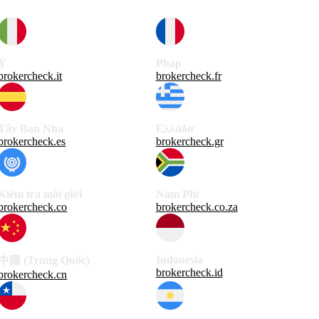
Ý
Pháp
brokercheck.it
brokercheck.fr
Tây Ban Nha
Ελλάδα
brokercheck.es
brokercheck.gr
Kiểm tra môi giới
Nam Phi
brokercheck.co
brokercheck.co.za
Indonesia
中國 (Trung Quốc)
brokercheck.id
brokercheck.cn