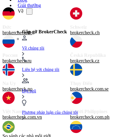
Giải thưởng
Về
Đức
Schweiz
Gặp gỡ BrokerCheck
brokercheck.de
brokercheck.ch
Về chúng tôi
Россия
Česká Republika
brokercheck.ru
brokercheck.cz
Liên hệ với chúng tôi
Na Uy
Thụy Điển
brokercheck.no
brokercheck.com.se
Đội ngũ
Việt Nam
Người Philippines
Phương pháp luận của chúng tôi
brokercheck.com.vn
brokercheck.com.ph
So sánh các nhà môi giới