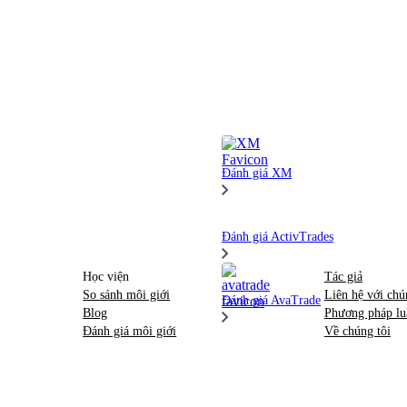
Đánh giá XM
Tài nguyên
Thông tin
Đánh giá ActivTrades
Học viện
Tác giả
So sánh môi giới
Liên hệ với chú
Đánh giá AvaTrade
Blog
Phương pháp lu
Đánh giá môi giới
Về chúng tôi