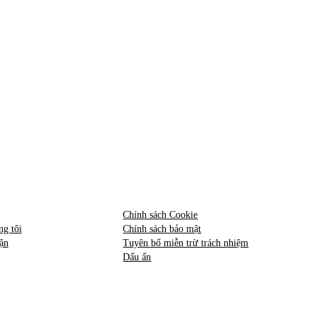
Hợp pháp
Chính sách Cookie
ng tôi
Chính sách bảo mật
ận
Tuyên bố miễn trừ trách nhiệm
Dấu ấn