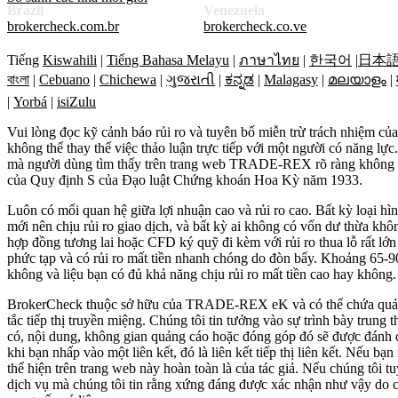
Brazil
Venezuela
brokercheck.com.br
brokercheck.co.ve
Tiếng
Kiswahili
|
Tiếng Bahasa Melayu
|
ภาษาไทย
|
한국어
|
日本
বাংলা
|
Cebuano
|
Chichewa
|
ગુજરાતી
|
ಕನ್ನಡ
|
Malagasy
|
മലയാളം
|
|
Yorbá
|
isiZulu
Vui lòng đọc kỹ cảnh báo rủi ro và tuyên bố miễn trừ trách nhiệm củ
không thể thay thế việc thảo luận trực tiếp với một người có năng lực
mà người dùng tìm thấy trên trang web TRADE-REX rõ ràng không dàn
của Quy định S của Đạo luật Chứng khoán Hoa Kỳ năm 1933.
Luôn có mối quan hệ giữa lợi nhuận cao và rủi ro cao. Bất kỳ loại h
mới nên chịu rủi ro giao dịch, và bất kỳ ai không có vốn dư thừa kh
hợp đồng tương lai hoặc CFD ký quỹ đi kèm với rủi ro thua lỗ rất l
phức tạp và có rủi ro mất tiền nhanh chóng do đòn bẩy. Khoảng 65-
không và liệu bạn có đủ khả năng chịu rủi ro mất tiền cao hay không.
BrokerCheck thuộc sở hữu của TRADE-REX eK và có thể chứa quảng cáo,
tắc tiếp thị truyền miệng. Chúng tôi tin tưởng vào sự trình bày tru
có, nội dung, không gian quảng cáo hoặc đóng góp đó sẽ được đánh dấu 
khi bạn nhấp vào một liên kết, đó là liên kết tiếp thị liên kết. Nếu b
thể hiện trên trang web này hoàn toàn là của tác giả. Nếu chúng tôi 
dịch vụ mà chúng tôi tin rằng xứng đáng được xác nhận như vậy do c