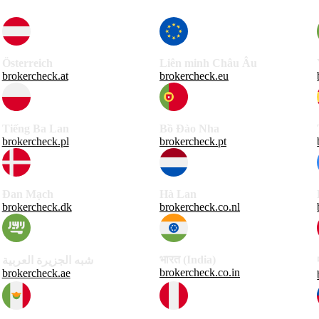
Österreich
Liên minh Châu Âu
brokercheck.at
brokercheck.eu
Tiếng Ba Lan
Bồ Đào Nha
brokercheck.pl
brokercheck.pt
Đan Mạch
Hà Lan
brokercheck.dk
brokercheck.co.nl
भारत (India)
شبه الجزيرة العربية
brokercheck.co.in
brokercheck.ae