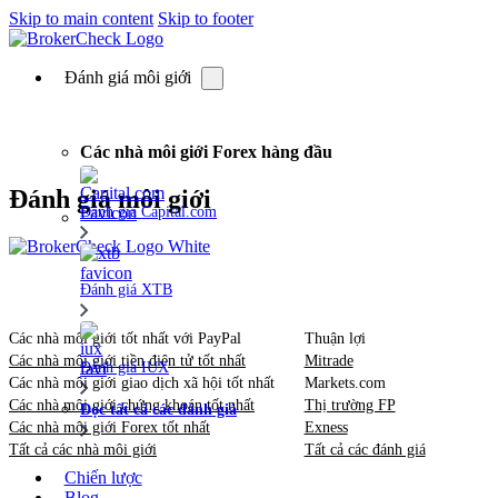
Skip to main content
Skip to footer
Đánh giá môi giới
Các nhà môi giới Forex hàng đầu
Đánh giá môi giới
Đánh giá Capital.com
So sánh
Đánh giá hàng đầu
Đánh giá XTB
Các nhà môi giới tốt nhất với PayPal
Thuận lợi
Các nhà môi giới tiền điện tử tốt nhất
Mitrade
Đánh giá IUX
Các nhà môi giới giao dịch xã hội tốt nhất
Markets.com
Các nhà môi giới chứng khoán tốt nhất
Thị trường FP
Đọc tất cả các đánh giá
Các nhà môi giới Forex tốt nhất
Exness
Tất cả các nhà môi giới
Tất cả các đánh giá
Chiến lược
Blog