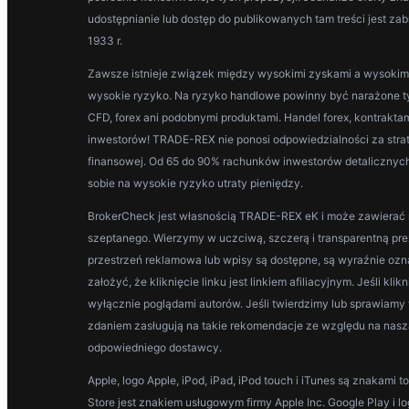
udostępnianie lub dostęp do publikowanych tam treści jest z
1933 r.
Zawsze istnieje związek między wysokimi zyskami a wysokim r
wysokie ryzyko. Na ryzyko handlowe powinny być narażone ty
CFD, forex ani podobnymi produktami. Handel forex, kontrakta
inwestorów! TRADE-REX nie ponosi odpowiedzialności za strat
finansowej. Od 65 do 90% rachunków inwestorów detalicznych 
sobie na wysokie ryzyko utraty pieniędzy.
BrokerCheck jest własnością TRADE-REX eK i może zawierać rek
szeptanego. Wierzymy w uczciwą, szczerą i transparentną prez
przestrzeń reklamowa lub wpisy są dostępne, są wyraźnie ozna
założyć, że kliknięcie linku jest linkiem afiliacyjnym. Jeśli kl
wyłącznie poglądami autorów. Jeśli twierdzimy lub sprawiamy
zdaniem zasługują na takie rekomendacje ze względu na naszą 
odpowiedniego dostawcy.
Apple, logo Apple, iPod, iPad, iPod touch i iTunes są znakam
Store jest znakiem usługowym firmy Apple Inc. Google Play i 