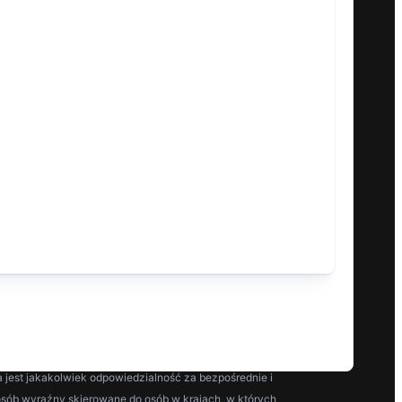
Afryki
rokercheck.co
brokercheck.co.za
國 (Chiny)
Indonezja
rokercheck.cn
brokercheck.id
hile
Argentyna
rokercheck.cl
brokercheck.com.ar
Basa Sunda
|
Azərbaycan
|
বাংলা
|
Cebuański
|
Chichewa
|
|
اردو
|
O'zbek
|
isiXhosa
|
יידיש
|
Joruba
|
isiZulu
ji lub podjęciem jakichkolwiek działań. Przedstawione
 jest jakakolwiek odpowiedzialność za bezpośrednie i
osób wyraźny skierowane do osób w krajach, w których