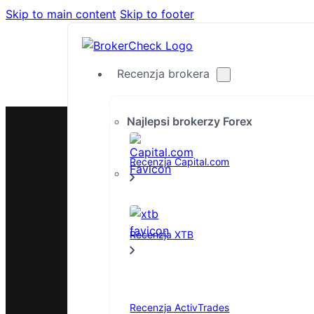
Skip to main content
Skip to footer
Recenzja brokera
Najlepsi brokerzy Forex
Recenzja Capital.com
Porównanie
Najlepsze
Recenzja XTB
Najlepsi brokerzy z PayPal
Przewaga
Najlepsi brokerzy kryptowalut
Mitrade
Najlepsi brokerzy handlu
Markets.com
Recenzja ActivTrades
społecznościowego
Rynki FP