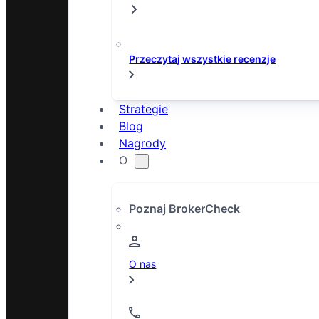
Najlepsi maklerzy giełdowi
Exness
Najlepsi brokerzy Forex
Wszystkie re
Wszyscy brokerzy
Przeczytaj wszystkie recenzje
Strategie
Blog
Niemcy
Szwajcaria
Nagrody
brokercheck.de
brokercheck.ch
O
Poznaj BrokerCheck
Россия
Republika Czeska
brokercheck.ru
brokercheck.cz
O nas
Norwegia
Szwecja