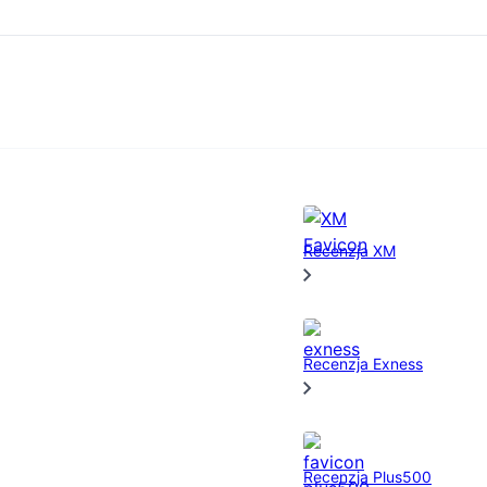
Recenzja XM
 recenzje
Zasoby
Informac
Recenzja Exness
Akademia
Autorski
Porównanie brokerów
Skontaktuj 
Blog
Metodologi
Recenzja Plus500
Recenzje brokerów
O nas