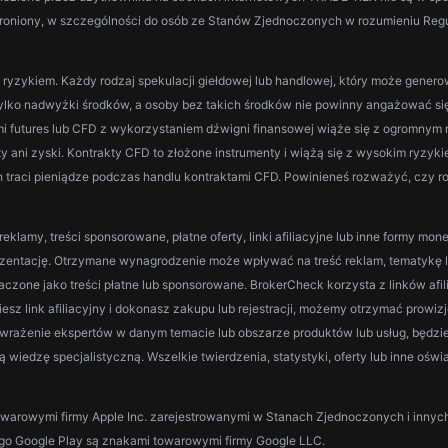
abroniony, w szczególności do osób ze Stanów Zjednoczonych w rozumieniu Reg
yzykiem. Każdy rodzaj spekulacji giełdowej lub handlowej, który może genero
lko nadwyżki środków, a osoby bez takich środków nie powinny angażować się
mi futures lub CFD z wykorzystaniem dźwigni finansowej wiąże się z ogromnym ry
y ani zyski. Kontrakty CFD to złożone instrumenty i wiążą się z wysokim ryzyk
traci pieniądze podczas handlu kontraktami CFD. Powinieneś rozważyć, czy ro
lamy, treści sponsorowane, płatne oferty, linki afiliacyjne lub inne formy mo
entację. Otrzymane wynagrodzenie może wpływać na treść reklam, tematykę lub wp
czone jako treści płatne lub sponsorowane. BrokerCheck korzysta z linków afil
ikniesz link afiliacyjny i dokonasz zakupu lub rejestracji, możemy otrzymać prowiz
 wrażenie ekspertów w danym temacie lub obszarze produktów lub usług, będzi
wiedzę specjalistyczną. Wszelkie twierdzenia, statystyki, oferty lub inne ośw
i towarowymi firmy Apple Inc. zarejestrowanymi w Stanach Zjednoczonych i innyc
logo Google Play są znakami towarowymi firmy Google LLC.