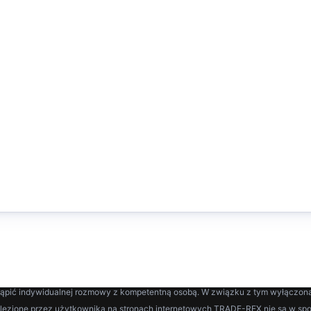
brokercheck.dk
brokercheck.co.nl
b
شبه الجزيرة العربية
भारत (Indie)
中
brokercheck.ae
brokercheck.co.in
b
Meksyk
Peru
C
brokercheck.com.mx
brokercheck.com.pe
b
|
Hausa
|
Ibo
|
ພາສາລາວ
|
њаза тілі
|
Кыргызча
|
Mongoł
|
Afrykanerski
|
አማርኛ
|
ਜਾਬੀ
|
Sesotho
|
සිංහල
|
سنڌي
|
Shona
|
Soomaali
|
தமிழ்
|
తెలుగు
|
Товико
|
turecki
yku i wyłączeniem odpowiedzialności przed dokonaniem jakiejkolwiek inwestyc
stąpić indywidualnej rozmowy z kompetentną osobą. W związku z tym wyłączona
alezione przez użytkownika na stronach internetowych TRADE-REX nie są w sp