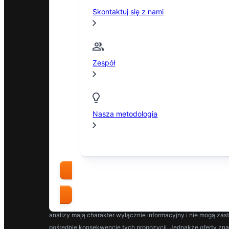
brokercheck.no
brokercheck.com.se
Skontaktuj się z nami
Zespół
Wietnam
Filipiny
brokercheck.com.vn
brokercheck.com.ph
Nasza metodologia
Brazylia
Wenezuela
brokercheck.com.br
brokercheck.co.ve
Kiswahili
|
Bahasa Melayu
|
ภาษาไทย
|
한국어
|
日本語
|
ភាសាខ្មែរ
Porównaj brokerów
ગુજરાતી
|
ಕನ್ನಡ
|
Madagaskar
|
മലയാളം
|
मराठी
|
فارسی
|
پښتو
|
ਪੰ
Prosimy o uważne zapoznanie się z naszym ostrzeżeniem o ryz
analizy mają charakter wyłącznie informacyjny i nie mogą za
pośrednie konsekwencje tych propozycji. Jednakże oferty zn