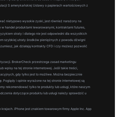
ulacji S amerykańskiej Ustawy o papierach wartościowych z
wać nietypowo wysokie zyski, jest również narażony na
 w handel produktami lewarowanymi, kontraktami futures,
zykiem straty i dlatego nie jest odpowiedni dla wszystkich
iem szybkiej utraty środków pieniężnych z powodu dźwigni
zumiesz, jak działają kontrakty CFD i czy możesz pozwolić
netyzacji. BrokerCheck przestrzega zasad marketingu
isy na tej stronie internetowej. Jeśli takie treści,
iacyjnych, gdy tylko jest to możliwe. Można bezpiecznie
ję. Poglądy i opinie wyrażone na tej stronie internetowej są
emy rekomendować tylko te produkty lub usługi, które naszym
iadczenia dotyczące produktu lub usługi należy sprawdzić u
h krajach. iPhone jest znakiem towarowym firmy Apple Inc. App