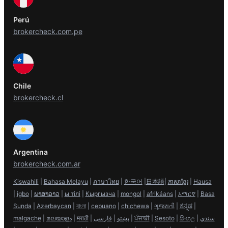
Perú
brokercheck.com.pe
Chile
brokercheck.cl
Argentina
brokercheck.com.ar
Kiswahili
|
Bahasa Melayu
|
ภาษาไทย
|
한국어
|
日本語
|
ភាសាខ្មែរ
|
Hausa
|
igbo
|
ພາສາລາວ
|
ы тілі
|
Кыргызча
|
mongol
|
afrikáans
|
አማርኛ
|
Basa
Sunda
|
Azərbaycan
|
বাংলা
|
cebuano
|
chichewa
|
ગુજરાતી
|
ಕನ್ನಡ
|
malgache
|
മലയാളം
|
मराठी
|
فارسی
|
پښتو
|
ਪੰਜਾਬੀ
|
Sesoto
|
සිංහල
|
سنڌي