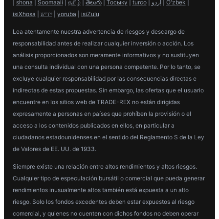
|
shona
|
Soomaali
|
தமிழ்
|
తెలుగు
|
Тосыку
|
turco
|
اردو
|
O'zbek
|
isiXhosa
|
יידיש
|
yoruba
|
isiZulu
Lea atentamente nuestra advertencia de riesgos y descargo de
responsabilidad antes de realizar cualquier inversión o acción. Los
análisis proporcionados son meramente informativos y no sustituyen
una consulta individual con una persona competente. Por lo tanto, se
excluye cualquier responsabilidad por las consecuencias directas e
indirectas de estas propuestas. Sin embargo, las ofertas que el usuario
encuentre en los sitios web de TRADE-REX no están dirigidas
expresamente a personas en países que prohíben la provisión o el
acceso a los contenidos publicados en ellos, en particular a
ciudadanos estadounidenses en el sentido del Reglamento S de la Ley
de Valores de EE. UU. de 1933.
Siempre existe una relación entre altos rendimientos y altos riesgos.
Cualquier tipo de especulación bursátil o comercial que pueda generar
rendimientos inusualmente altos también está expuesta a un alto
riesgo. Solo los fondos excedentes deben estar expuestos al riesgo
comercial, y quienes no cuenten con dichos fondos no deben operar