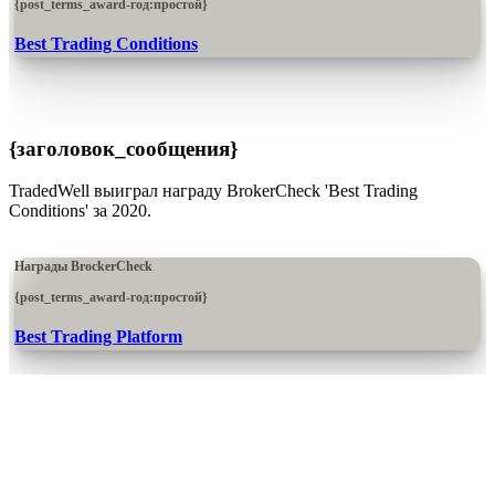
{post_terms_award-год:простой}
Best Trading Conditions
{заголовок_сообщения}
TradedWell выиграл награду BrokerCheck 'Best Trading
Conditions' за 2020.
Награды BrockerCheck
{post_terms_award-год:простой}
Best Trading Platform
{заголовок_сообщения}
Плюс500 выиграл награду BrokerCheck 'Best Trading Platform'